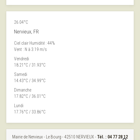
26.04°C
Nervieux, FR
Ciel clair
Humidité : 44%
Vent : N à 3.19 m/s
Vendredi
18.21°C / 31.93°C
Samedi
14.43°C / 34.99°C
Dimanche
17.82°C / 36.01°C
Lundi
17.76°C / 33.86°C
Mairie de Nervieux - Le Bourg - 42510 NERVIEUX -
Tél. :
04 77 28 12