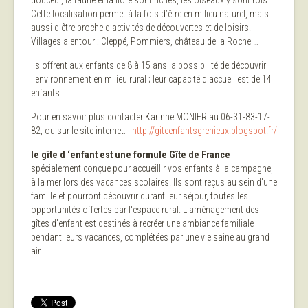
douceur, la faune et la flore sont riches, les oiseaux y sont rois.
Cette localisation permet à la fois d’être en milieu naturel, mais
aussi d’être proche d’activités de découvertes et de loisirs.
Villages alentour : Cleppé, Pommiers, château de la Roche …
Ils offrent aux enfants de 8 à 15 ans la possibilité de découvrir
l'environnement en milieu rural ; leur capacité d'accueil est de 14
enfants.
Pour en savoir plus contacter Karinne MONIER au 06-31-83-17-
82, ou sur le site internet:
http://giteenfantsgrenieux.blogspot.fr/
le gîte d ‘enfant est une formule Gîte de France
spécialement conçue pour accueillir vos enfants à la campagne,
à la mer lors des vacances scolaires. Ils sont reçus au sein d'une
famille et pourront découvrir durant leur séjour, toutes les
opportunités offertes par l'espace rural. L'aménagement des
gîtes d'enfant est destinés à recréer une ambiance familiale
pendant leurs vacances, complétées par une vie saine au grand
air.