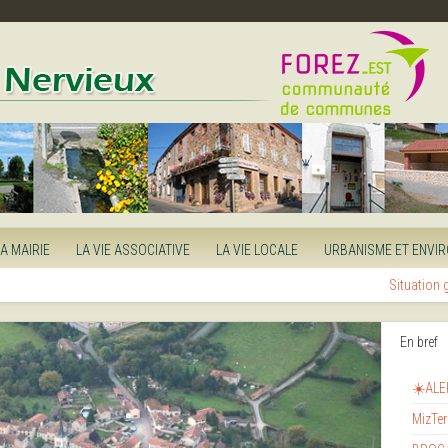
LA MAIRIE
LA VIE ASSOCIATIVE
LA VIE LOCALE
URBANISME ET ENVI
Situation
En bref
☀️ALE
MizTer