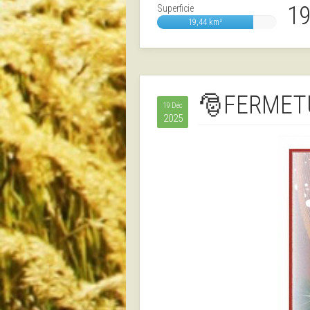
19
Superficie
19,44 km²
🎅FERMETU
19 Déc
2025