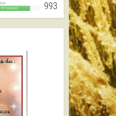
993
tion
993 habitants