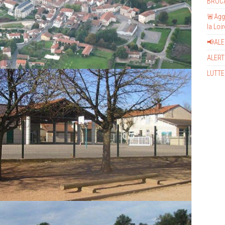
BROC
🚨Aggr
la Loi
📢AL
ALERT
LUTTE