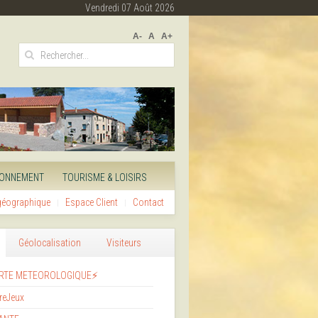
Vendredi 07 Août 2026
A-
A
A+
RONNEMENT
TOURISME & LOISIRS
 géographique
Espace Client
Contact
Géolocalisation
Visiteurs
RTE METEOROLOGIQUE⚡
reJeux