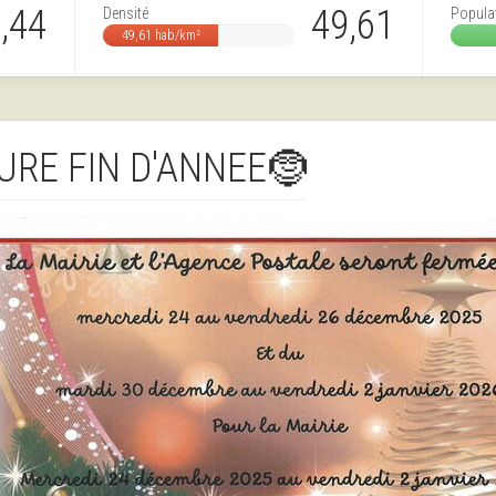
,44
49,61
Densité
Popula
49,61 hab/km²
RE FIN D'ANNEE🤶