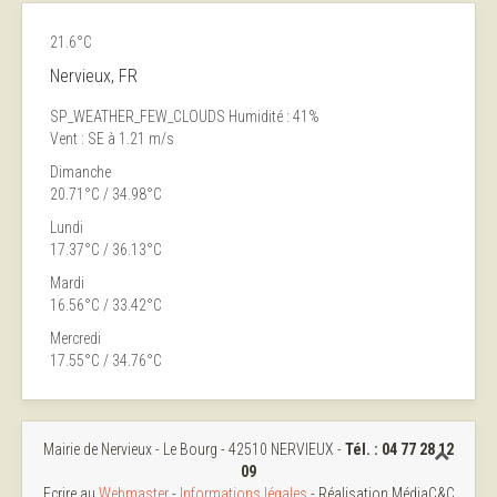
21.6°C
Nervieux, FR
SP_WEATHER_FEW_CLOUDS
Humidité : 41%
Vent : SE à 1.21 m/s
Dimanche
20.71°C / 34.98°C
Lundi
17.37°C / 36.13°C
Mardi
16.56°C / 33.42°C
Mercredi
17.55°C / 34.76°C
Mairie de Nervieux - Le Bourg - 42510 NERVIEUX -
Tél. :
04 77 28 12
09
Ecrire au
Webmaster
-
Informations légales
- Réalisation MédiaC&C