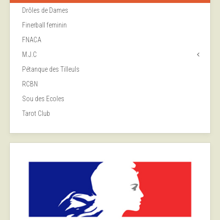
Drôles de Dames
Finerball feminin
FNACA
M.J.C
Pétanque des Tilleuls
RCBN
Sou des Ecoles
Tarot Club