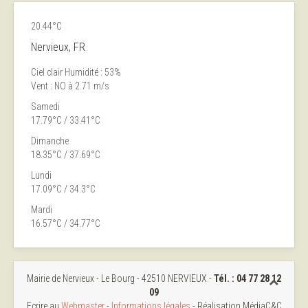
20.44°C
Nervieux, FR
Ciel clair
Humidité : 53%
Vent : NO à 2.71 m/s
Samedi
17.79°C / 33.41°C
Dimanche
18.35°C / 37.69°C
Lundi
17.09°C / 34.3°C
Mardi
16.57°C / 34.77°C
Mairie de Nervieux - Le Bourg - 42510 NERVIEUX -
Tél. :
04 77 28 12
09
Ecrire au
Webmaster
-
Informations légales
- Réalisation MédiaC&C