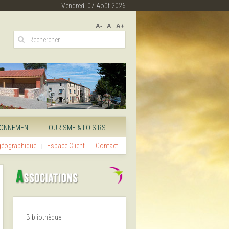
Vendredi 07 Août 2026
A-
A
A+
RONNEMENT
TOURISME & LOISIRS
 géographique
Espace Client
Contact
Bibliothèque