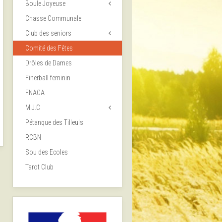
Boule Joyeuse
Chasse Communale
Club des seniors
Comité des Fêtes
Drôles de Dames
Finerball feminin
FNACA
M.J.C
Pétanque des Tilleuls
RCBN
Sou des Ecoles
Tarot Club