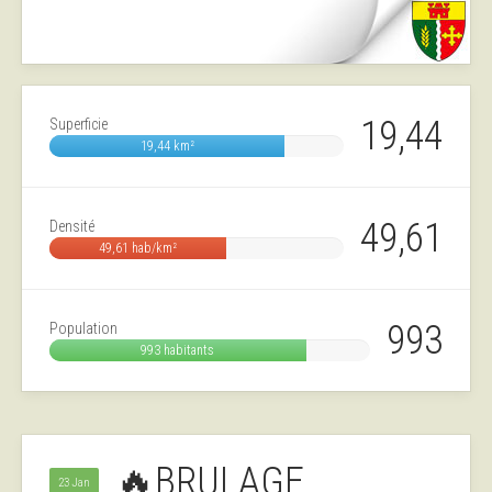
19,44
Superficie
19,44 km²
49,61
Densité
49,61 hab/km²
993
Population
993 habitants
🔥BRULAGE
23 Jan