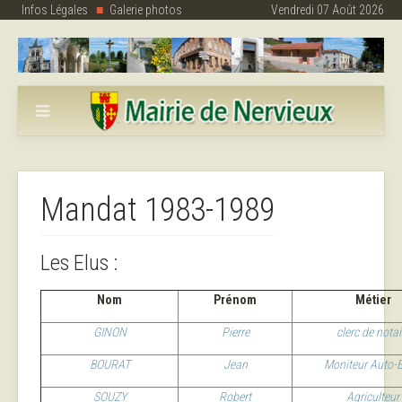
Infos Légales
Galerie photos
Vendredi 07 Août 2026
Mandat 1983-1989
Les Elus :
Nom
Prénom
Métier
GINON
Pierre
clerc de notai
BOURAT
Jean
Moniteur Auto-E
SOUZY
Robert
Agriculteur