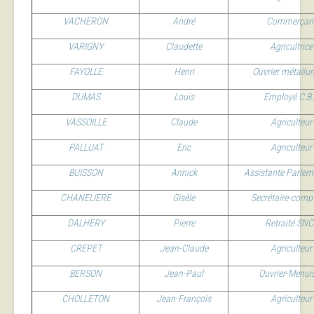
VACHERON
André
Commerçan
VARIGNY
Claudette
Agricultrice
FAYOLLE
Henri
Ouvrier métallur
DUMAS
Louis
Employé C.B
VASSOILLE
Claude
Agriculteur
PALLUAT
Eric
Agriculteur
BUISSON
Annick
Assistante Parlem
CHANELIERE
Gisèle
Secrétaire-comp
DALHERY
Pierre
Retraité SNC
CREPET
Jean-Claude
Agriculteur
BERSON
Jean-Paul
Ouvrier-Menuis
CHOLLETON
Jean-François
Agriculteur