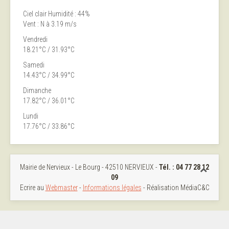
Ciel clair
Humidité : 44%
Vent : N à 3.19 m/s
Vendredi
18.21°C / 31.93°C
Samedi
14.43°C / 34.99°C
Dimanche
17.82°C / 36.01°C
Lundi
17.76°C / 33.86°C
Mairie de Nervieux - Le Bourg - 42510 NERVIEUX -
Tél. :
04 77 28 12
09
Ecrire au
Webmaster
-
Informations légales
- Réalisation MédiaC&C